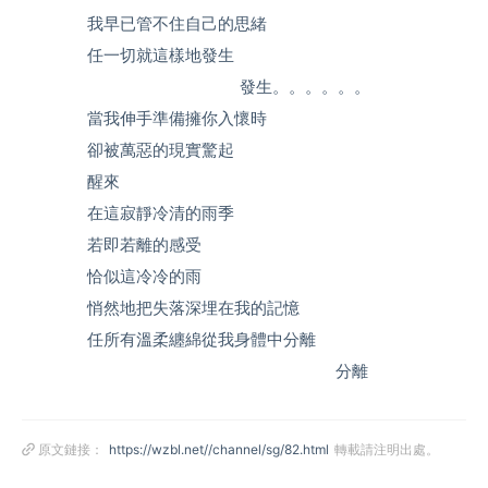
我早已管不住自己的思緒­
任一切就這樣地發生­
發生。。。。。。­
當我伸手準備擁你入懷時­
卻被萬惡的現實驚起­
醒來­
在這寂靜冷清的雨季­
若即若離的感受­
恰似這冷冷的雨­
悄然地把失落深埋在我的記憶­
任所有溫柔纏綿從我身體中分離­
分離­
原文鏈接：
https://wzbl.net//channel/sg/82.html
轉載請注明出處。