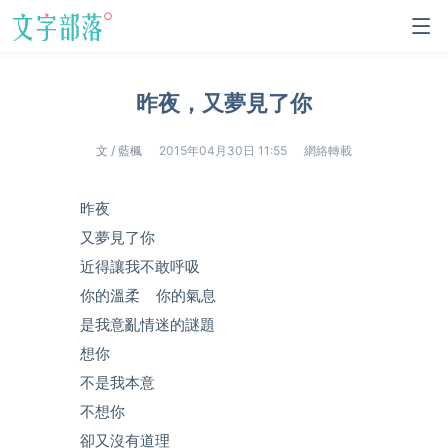
昨夜，又夢見了你
文 / 藍楓
2015年04月30日 11:55
網絡轉載
昨夜­
又夢見了你­
近得讓我不敢呼吸­
你的溫柔 你的氣息­
是我意亂情迷的謎題­
想你­
不是我本意­
不想你­
卻又沒有道理­