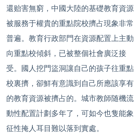
還贻害無窮，中國大陸的基礎教育資源
被服務于權貴的重點院校擠占現象非常
普遍。教育行政部門在資源配置上主動
向重點校傾斜，已被整個社會廣泛接
受。國人挖門盜洞讓自己的孩子往重點
校裏擠，卻鮮有意識到自己所應該享有
的教育資源被擠占的。城市教師随機流
動性配置計劃多年了，可如今也隻能象
征性掩人耳目難以落到實處。