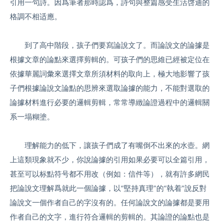
引用一句詩。因爲筆者那時認爲，詩句與整篇感受生活啓迪的
格調不相适應。
到了高中階段，孩子們要寫論說文了。而論說文的論據是
根據文章的論點來選擇剪輯的。可孩子們的思維已經被定位在
依據華麗詞彙來選擇文章所須材料的取向上，極大地影響了孩
子們根據論說文論點的思辨來選取論據的能力，不能對選取的
論據材料進行必要的邏輯剪輯，常常導緻論證過程中的邏輯關
系一塌糊塗。
理解能力的低下，讓孩子們成了有嘴倒不出來的水壺。網
上這類現象就不少，你說論據的引用如果必要可以全篇引用，
甚至可以标點符号都不用改（例如：信件等），就有許多網民
把論說文理解爲就此一個論據，以“堅持真理”的“執着”說反對
論說文一個作者自己的字沒有的。任何論說文的論據都是要用
作者自己的文字，進行符合邏輯的剪輯的。其論證的論點也是