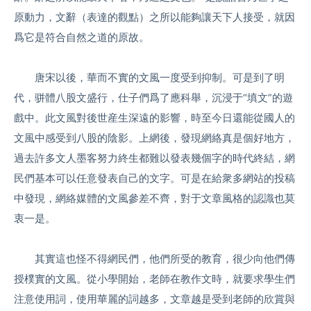
原動力，文辭（表達的觀點）之所以能夠讓天下人接受，就因
爲它是符合自然之道的原故。
唐宋以後，華而不實的文風一度受到抑制。可是到了明
代，骈體八股文盛行，仕子們爲了應科舉，沉浸于“填文”的遊
戲中。此文風對後世産生深遠的影響，時至今日還能從國人的
文風中感受到八股的陰影。上網後，發現網絡真是個好地方，
過去許多文人墨客努力終生都難以發表幾個字的時代終結，網
民們基本可以任意發表自己的文字。可是在給衆多網站的投稿
中發現，網絡媒體的文風參差不齊，對于文章風格的認識也莫
衷一是。
其實這也怪不得網民們，他們所受的教育，很少向他們傳
授樸實的文風。從小學開始，老師在教作文時，就要求學生們
注意使用詞，使用華麗的詞越多，文章越是受到老師的欣賞與