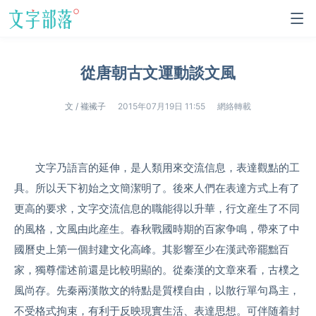
從唐朝古文運動談文風
文 / 褦襶子
2015年07月19日 11:55
網絡轉載
文字乃語言的延伸，是人類用來交流信息，表達觀點的工
具。所以天下初始之文簡潔明了。後來人們在表達方式上有了
更高的要求，文字交流信息的職能得以升華，行文産生了不同
的風格，文風由此産生。春秋戰國時期的百家争鳴，帶來了中
國曆史上第一個封建文化高峰。其影響至少在漢武帝罷黜百
家，獨尊儒述前還是比較明顯的。從秦漢的文章來看，古樸之
風尚存。先秦兩漢散文的特點是質樸自由，以散行單句爲主，
不受格式拘束，有利于反映現實生活、表達思想。可伴随着封