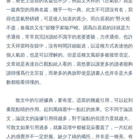
響，曆史上這類的名篇也不少，例如文天祥的《正氣歌》就是
一篇典型的用典名篇，幾乎一句一典。此文不可謂沒有名，寫
得也是氣勢磅礴，可是後人知道的甚少。而白居易的“野火燒
不盡，春風吹又生”卻幾乎家喻戶曉。因爲白居易的詩就是力
求通俗，常常寫完詩讀給不識字的老婆婆聽，力求通俗。也許
文天祥當時在獄中，沒有時間詳細叙述，以這種方式表達他的
個人氣節，也是可以理解的。但是這種文風卻多被後世否定。
文章就是表達自己觀點給人看的，當然要以讓更多的讀者能夠
讀得懂爲行文宗旨，而衆多的典故即使是讀書人也并非是大多
數都能看得懂的。
散文中的引經據典，要有度。适當的幾處引用，可以起到
畫龍點睛的作用。起到萬綠叢中一點紅的效果。它不同于論說
文，論說文的論據引用得越多，對于論點的佐證力度就越大。
可散文如果引用過多，就象花壇中都被花朵覆蓋了，一片紅給
人的感覺并不一定舒服。缺少了綠的襯托，并非是一種美。有