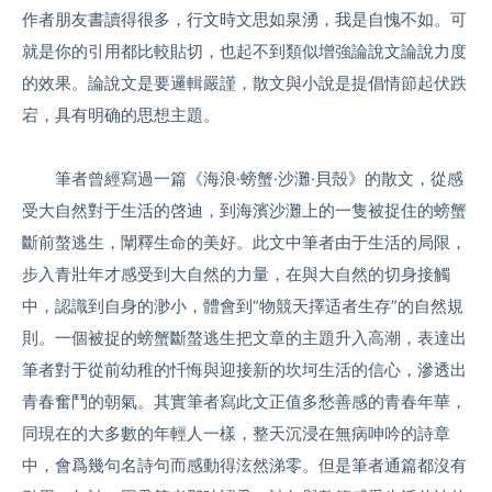
作者朋友書讀得很多，行文時文思如泉湧，我是自愧不如。可
就是你的引用都比較貼切，也起不到類似增強論說文論說力度
的效果。論說文是要邏輯嚴謹，散文與小說是提倡情節起伏跌
宕，具有明确的思想主題。
筆者曾經寫過一篇《海浪·螃蟹·沙灘·貝殼》的散文，從感
受大自然對于生活的啓迪，到海濱沙灘上的一隻被捉住的螃蟹
斷前螯逃生，闡釋生命的美好。此文中筆者由于生活的局限，
步入青壯年才感受到大自然的力量，在與大自然的切身接觸
中，認識到自身的渺小，體會到“物競天擇适者生存”的自然規
則。一個被捉的螃蟹斷螯逃生把文章的主題升入高潮，表達出
筆者對于從前幼稚的忏悔與迎接新的坎坷生活的信心，滲透出
青春奮鬥的朝氣。其實筆者寫此文正值多愁善感的青春年華，
同現在的大多數的年輕人一樣，整天沉浸在無病呻吟的詩章
中，會爲幾句名詩句而感動得泫然涕零。但是筆者通篇都沒有