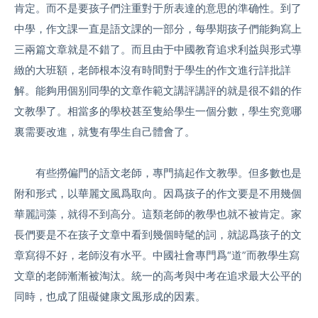
肯定。而不是要孩子們注重對于所表達的意思的準确性。到了
中學，作文課一直是語文課的一部分，每學期孩子們能夠寫上
三兩篇文章就是不錯了。而且由于中國教育追求利益與形式導
緻的大班額，老師根本沒有時間對于學生的作文進行詳批詳
解。能夠用個别同學的文章作範文講評講評的就是很不錯的作
文教學了。相當多的學校甚至隻給學生一個分數，學生究竟哪
裏需要改進，就隻有學生自己體會了。
有些撈偏門的語文老師，專門搞起作文教學。但多數也是
附和形式，以華麗文風爲取向。因爲孩子的作文要是不用幾個
華麗詞藻，就得不到高分。這類老師的教學也就不被肯定。家
長們要是不在孩子文章中看到幾個時髦的詞，就認爲孩子的文
章寫得不好，老師沒有水平。中國社會專門爲“道”而教學生寫
文章的老師漸漸被淘汰。統一的高考與中考在追求最大公平的
同時，也成了阻礙健康文風形成的因素。