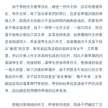
由于學校作文教學淡化，緻使一些作文班、語言班應運而
生。而作文班，爲了迎合家長們的胃口，也多從華麗詞藻的堆
積入手，因爲作文的能力不是短時間内能夠形成的。而家長們
多不懂這個道理，孩子一周學一次作文班，一個月四次，而且
還不能每次都自己寫文章，多爲老師來講。如果哪個作文班要
是老師講得少，而多讓學生自己作文，或者幾個月不見孩子寫
出“象樣”的文章，家長就認爲這樣的老師沒有水平，立即棄
選。所以社會上作文班老師也就急功近利，找出大量華麗的詞
藻讓學生背，然後歸類，讓學生拼湊用來作文。整個過程就是
一個大拼盤，除了詞藻的華麗外，孩子們甚至不知自己的文章
要說些什麽。至于語言班就更是“新生事物”，幾千年來，沒有
聽說說母語還要專門學習的。學習的結果也多讓孩子們丢掉思
考，說話總是想用哪些學過的話來表達。
那種詞藻堆積的作文，即便有些老師，爲孩子們确定了文