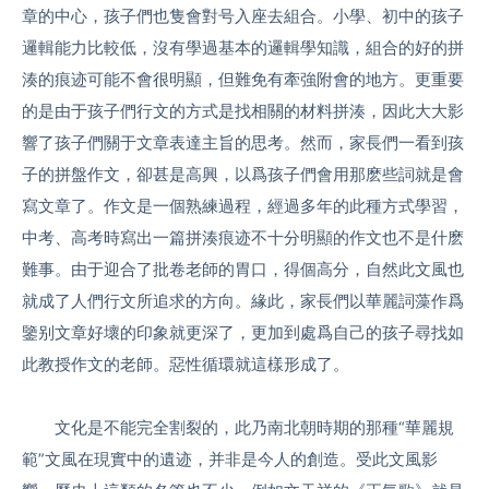
章的中心，孩子們也隻會對号入座去組合。小學、初中的孩子
邏輯能力比較低，沒有學過基本的邏輯學知識，組合的好的拼
湊的痕迹可能不會很明顯，但難免有牽強附會的地方。更重要
的是由于孩子們行文的方式是找相關的材料拼湊，因此大大影
響了孩子們關于文章表達主旨的思考。然而，家長們一看到孩
子的拼盤作文，卻甚是高興，以爲孩子們會用那麽些詞就是會
寫文章了。作文是一個熟練過程，經過多年的此種方式學習，
中考、高考時寫出一篇拼湊痕迹不十分明顯的作文也不是什麽
難事。由于迎合了批卷老師的胃口，得個高分，自然此文風也
就成了人們行文所追求的方向。緣此，家長們以華麗詞藻作爲
鑒别文章好壞的印象就更深了，更加到處爲自己的孩子尋找如
此教授作文的老師。惡性循環就這樣形成了。
文化是不能完全割裂的，此乃南北朝時期的那種“華麗規
範”文風在現實中的遺迹，并非是今人的創造。受此文風影