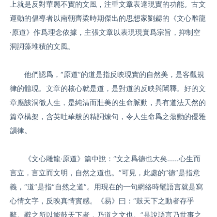
上就是反對華麗不實的文風，注重文章表達現實的功能。古文
運動的倡導者以南朝齊梁時期傑出的思想家劉勰的《文心雕龍
·原道》作爲理念依據，主張文章以表現現實爲宗旨，抑制空
洞詞藻堆積的文風。
他們認爲，“原道”的道是指反映現實的自然美，是客觀規
律的體現。文章的核心就是道，是對道的反映與闡釋。好的文
章應該洞徹人生，是純清而壯美的生命脈動，具有道法天然的
篇章構架，含英吐華般的精詞煉句，令人生命爲之蕩動的優雅
韻律。
《文心雕龍·原道》篇中說：“文之爲德也大矣……心生而
言立，言立而文明，自然之道也。”可見，此處的“德”是指意
義，“道”是指“自然之道”。用現在的一句網絡時髦語言就是寫
心情文字，反映真情實感。《易》曰：“鼓天下之動者存乎
辭。辭之所以能鼓天下者，乃道之文也。”是說語言乃世事之