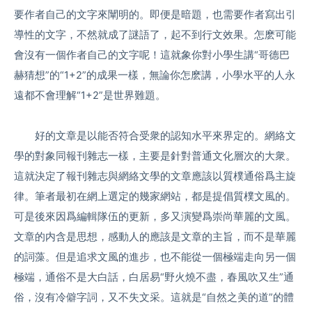
要作者自己的文字來闡明的。即便是暗題，也需要作者寫出引
導性的文字，不然就成了謎語了，起不到行文效果。怎麽可能
會沒有一個作者自己的文字呢！這就象你對小學生講“哥德巴
赫猜想”的“1+2”的成果一樣，無論你怎麽講，小學水平的人永
遠都不會理解“1+2”是世界難題。
好的文章是以能否符合受衆的認知水平來界定的。網絡文
學的對象同報刊雜志一樣，主要是針對普通文化層次的大衆。
這就決定了報刊雜志與網絡文學的文章應該以質樸通俗爲主旋
律。筆者最初在網上選定的幾家網站，都是提倡質樸文風的。
可是後來因爲編輯隊伍的更新，多又演變爲崇尚華麗的文風。
文章的内含是思想，感動人的應該是文章的主旨，而不是華麗
的詞藻。但是追求文風的進步，也不能從一個極端走向另一個
極端，通俗不是大白話，白居易“野火燒不盡，春風吹又生”通
俗，沒有冷僻字詞，又不失文采。這就是“自然之美的道”的體