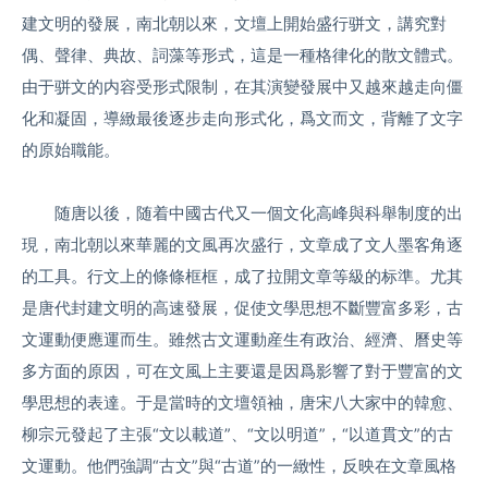
建文明的發展，南北朝以來，文壇上開始盛行骈文，講究對
偶、聲律、典故、詞藻等形式，這是一種格律化的散文體式。
由于骈文的内容受形式限制，在其演變發展中又越來越走向僵
化和凝固，導緻最後逐步走向形式化，爲文而文，背離了文字
的原始職能。
随唐以後，随着中國古代又一個文化高峰與科舉制度的出
現，南北朝以來華麗的文風再次盛行，文章成了文人墨客角逐
的工具。行文上的條條框框，成了拉開文章等級的标準。尤其
是唐代封建文明的高速發展，促使文學思想不斷豐富多彩，古
文運動便應運而生。雖然古文運動産生有政治、經濟、曆史等
多方面的原因，可在文風上主要還是因爲影響了對于豐富的文
學思想的表達。于是當時的文壇領袖，唐宋八大家中的韓愈、
柳宗元發起了主張“文以載道”、“文以明道”，“以道貫文”的古
文運動。他們強調“古文”與“古道”的一緻性，反映在文章風格