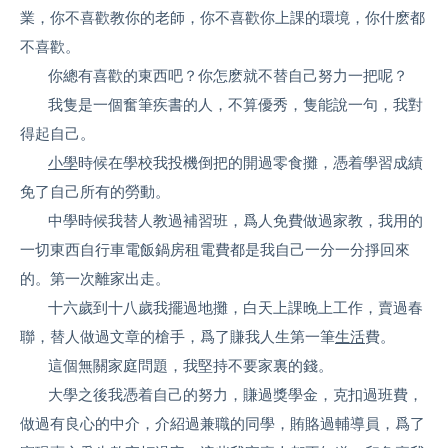
業，你不喜歡教你的老師，你不喜歡你上課的環境，你什麽都
不喜歡。
你總有喜歡的東西吧？你怎麽就不替自己努力一把呢？
我隻是一個奮筆疾書的人，不算優秀，隻能說一句，我對
得起自己。
小學
時候在學校我投機倒把的開過零食攤，憑着學習成績
免了自己所有的勞動。
中學時候我替人教過補習班，爲人免費做過家教，我用的
一切東西自行車電飯鍋房租電費都是我自己一分一分掙回來
的。第一次離家出走。
十六歲到十八歲我擺過地攤，白天上課晚上工作，賣過春
聯，替人做過文章的槍手，爲了賺我人生第一筆
生活
費。
這個無關家庭問題，我堅持不要家裏的錢。
大學之後我憑着自己的努力，賺過獎學金，克扣過班費，
做過有良心的中介，介紹過兼職的同學，賄賂過輔導員，爲了