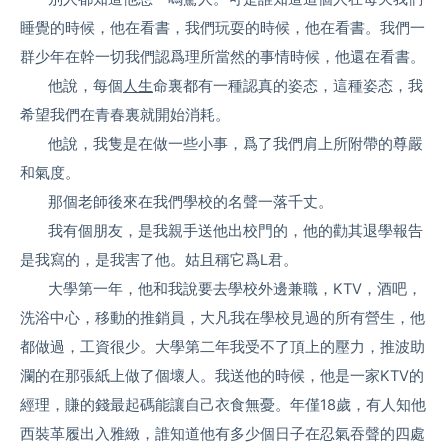
睡覺的時候，他在看書，我們玩耍的時候，他在看書。我們一
群少年在幹一切我們認爲理所當然的事情時候，他還在看書。
他說，每個
人生
命裏都有一種認真的姿态，這種姿态，我
希望我們在青春裏就開始消耗。
他說，我隻是在做一些小事，爲了我們肩上所附帶的尊嚴
和氣度。
那個老師後來在我們學校的名聲一落千丈。
我有個朋友，是我親手送他出校門的，他的勸其退學報告
是我寫的，是我害了他。姑且稱它爲L君。
大學第一年，他和我說要去學校外邊兼職，KTV，酒吧，
洗浴中心，移動的推銷員，大凡我在學校見過的所有營生，他
都做過，工資很少。大學第二年我受不了頂上的壓力，推波助
瀾的在那張紙上做了個壞人。我送他的時候，他是一家KTV的
經理，賺的錢最起碼能讓自己衣食無憂。年僅18歲，有人知他
西裝革履出入雅緻，誰知道他有多少個日子在忍氣吞聲的四處