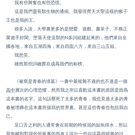
我有些興奮也有些恐慌。
這是我們靈長類生物的通病。我發現齊天大聖這樣的猴子
王也是我的王。
很多人說，大學裏更多的是戀愛、遊戲、書呆子、不務正
業遊手好閑、堕落天使這類的N多詞組建起來的，他們來自全
國各地，來自五湖四海，來自四面八方，來自三山五嶽。
我想笑。
雖然那些詞确實在成爲我們的标榜。
《被窩是青春的墳墓》一書中最複雜不過的也不過是一個
高中
層次的心理恐懼，然而我之所以喜歡這本書的原因是因爲
這本書的名字。這句話壓死了太多的青春，我也見過太多的青
春被埋葬在這本書所描寫的世界裏。甚至這些青春也包括我自
己。
呈口舌之利的人通常會在前期的時候混的如魚得水，所以
我有權利對我的班級裏的所有人說出一些自認爲很
經典
的話，