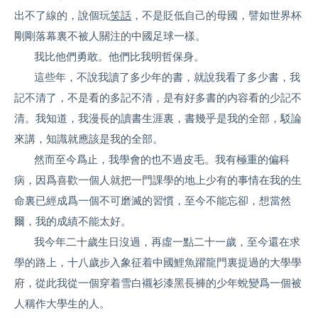
出不了線的，說個玩
笑話
，不是貶低自己的母國，譬如世界杯
剛剛落幕裏不被人關注的中國足球一樣。
我比他們勇敢。他們比我明哲保身。
這些年，不說我讀了多少年的書，就說我看了多少書，我
記不清了，不是看的多記不清，是有好多書的内容看的少記不
清。我知道，我漫長的讀書生涯裏，書幾乎是我的全部，駁論
來講，知識就應該是我的全部。
然而至今爲止，我學會的也不過皮毛。我有極重的偏科
病，因爲喜歡一個人就把一門課學的地上少有的事情在我的生
命裏已經成爲一個不可磨滅的習慣，至今不能忘卻，想當然
爾，我的成績不能太好。
我今年二十歲生日沒過，再虛一點二十一歲，至今還在求
學的路上，十八歲步入象征着中國鯉魚躍龍門裏提過的大學學
府，從此我從一個穿着雪白襯衫漆黑長褲的少年蛻變爲一個被
人稱作大學生的人。