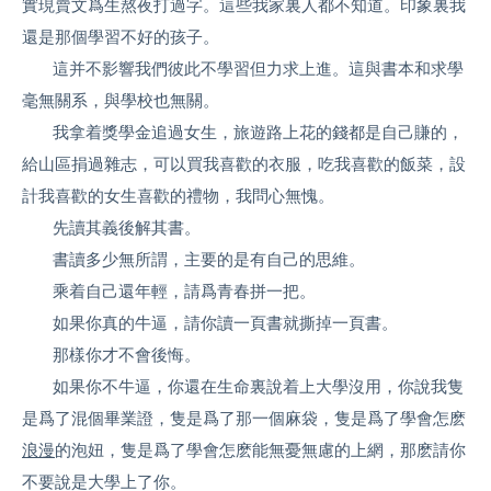
實現賣文爲生熬夜打過字。這些我家裏人都不知道。印象裏我
還是那個學習不好的孩子。
這并不影響我們彼此不學習但力求上進。這與書本和求學
毫無關系，與學校也無關。
我拿着獎學金追過女生，旅遊路上花的錢都是自己賺的，
給山區捐過雜志，可以買我喜歡的衣服，吃我喜歡的飯菜，設
計我喜歡的女生喜歡的禮物，我問心無愧。
先讀其義後解其書。
書讀多少無所謂，主要的是有自己的思維。
乘着自己還年輕，請爲青春拼一把。
如果你真的牛逼，請你讀一頁書就撕掉一頁書。
那樣你才不會後悔。
如果你不牛逼，你還在生命裏說着上大學沒用，你說我隻
是爲了混個畢業證，隻是爲了那一個麻袋，隻是爲了學會怎麽
浪漫
的泡妞，隻是爲了學會怎麽能無憂無慮的上網，那麽請你
不要說是大學上了你。