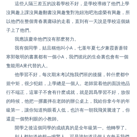
這些人隔三差五的說着學校不好，是學校導緻了他們上學
沒興趣上課沒興趣翻書沒興趣隻對泡妞泡吧泡虛榮有興趣，所
以他們在整個青春裏庸碌的走着，直到有一天說是學校這個婊
子上了他們。
我應該慶幸他們沒有那麽努力。
我有個同學，姑且稱他叫小A，七堇年夏七夕兼霞蒼蒼韓
寒郭敬明的書裏都有一個小A，我們彼此的生命裏也會有一個
隻能用A來代替的人。
他學習不好，每次期末考試拖我們班的後腿，幹什麽都中
規中矩，很少犯錯，上學總是一個人。老師當着他的面說他品
行不端正，這輩子不會有什麽成就，就是因爲學習不好，放假
的時候，他把一摞書摔在老師的辦公桌上，我給你拿今年的年
級第一，讓你知道狗眼看人低，也許有一朝我飛黃騰達了，你
還是一個勢利眼的小教師。
開學之後這個同學的成績真的是全年級第一。他轉學了。
别人都知道他想一鳴驚人。可是誰知道這個人在每天我們