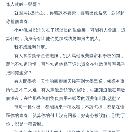
逢人就叫一聲哥？
就因爲我對他說，你曠課不要緊，要曠出效益來，對得起
你整個青春。
小A和L君都消失在了我漫長的生命裏，可能有人會說，這
算什麽，我身旁有比他們更加成功更加努力的人。
我不想說明什麽。
有人拿着獎學金去泡妞，别人罵他浪費國家和學校的錢，
罵他不知道珍惜，可誰知道他爲了這比資金在無數個教室幾乎
把闆凳坐穿？
有人開學第一天忙的四腳朝天幾乎到大學
畢業
，領導有事
情他是不二人選，有人罵他是領導的寵物，可誰知道他在無數
個深夜，在忙那些你們隻負責用來觀看的經典策劃和
活動
？
每每一種付出，都能換來一種收獲，不論怎樣，都是在诠
釋你的青春。就算你的付出沒有回報，好奇心被誤解，那對于
你，都是一種資曆。