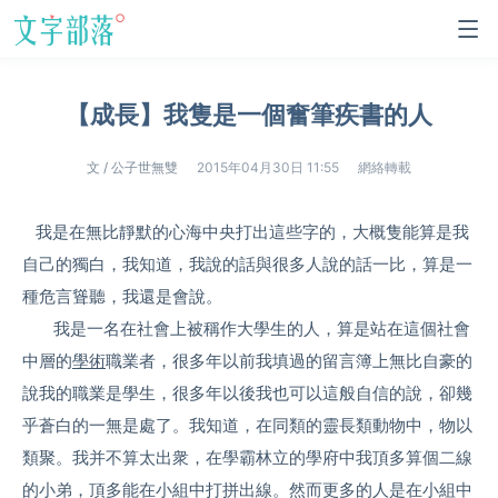
【成長】我隻是一個奮筆疾書的人
文 / 公子世無雙
2015年04月30日 11:55
網絡轉載
我是在無比靜默的心海中央打出這些字的，大概隻能算是我
自己的獨白，我知道，我說的話與很多人說的話一比，算是一
種危言聳聽，我還是會說。
我是一名在社會上被稱作大學生的人，算是站在這個社會
中層的
學術
職業者，很多年以前我填過的留言簿上無比自豪的
說我的職業是學生，很多年以後我也可以這般自信的說，卻幾
乎蒼白的一無是處了。我知道，在同類的靈長類動物中，物以
類聚。我并不算太出衆，在學霸林立的學府中我頂多算個二線
的小弟，頂多能在小組中打拼出線。然而更多的人是在小組中