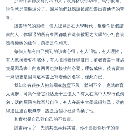
那些什麽都沒有付出的人，沒資格說你幼稚、罵你傻逼、
說你就是個裝逼分子。因爲他們就應該被那些書出賣他們的青
春。
讀書時代的巅峰，個人認爲是在大學時代，隻要你是個讀
書的人，你學過的所有東西都能在這個被冠之大學的小社會裏
獲得極緻的延伸，前提是你願意。
每個人都有自己獨到的讀書心得，有人明智，有人理性，
有人懷揣着誓不罷休，有人擁抱着碌碌度日，前者賣書一麻袋
隻是因爲書上的東西再也無接收的必要，理智成疾。後者賣書
一麻袋隻是因爲這本書上寫着他的名字，僅此而已。
我知道有很多人抱怨國家
教育
不興，體制不全，應試教育
太坑爹，可爲什麽它能适應十三億人？有人在高中大學行色匆
匆，活的眉飛色舞百般自信，有人在高中大學碌碌無爲，活的
得過且過百般無奈，說是這個小社會背棄了他。
其實都是自己對自己的不負責。
讀書兩個字，先讀其義再解其書。你不喜歡你所學的專