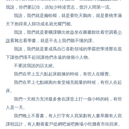
我說，你們要記住，須知少時淩雲志，曾許人間第一流。
我說，我們就是癞蛤蟆，就是要吃天鵝肉，就是要桃李滿
天下抱得美人歸功成名就光耀門楣。
我說，我們就是要曠課曠出效益坐在圖書館吹着空調看
小
說
看雜志看學書，就是不去上我們聽不懂的課。
我說，我們就是要成爲自己喜歡領域的學霸把學渣壓在底
下讓他們擡不起頭讓他們永遠的做個小人物。
不要說我說的話太絕。
我們在早上五六點起床鍛煉的時候，有些人在睡覺。
我們在早上七點鍾跑向食堂補充能量的時候，有些人在起
床。
我們一天精力充沛最多會在課堂上打一個小時的盹，有些
人是一天。
我們晚上不看書，有人打字有人寫策劃有人畫草圖有人寫
課程設計，有人翻着窗戶從網吧迪吧舞場小吃攤夜市街回來。