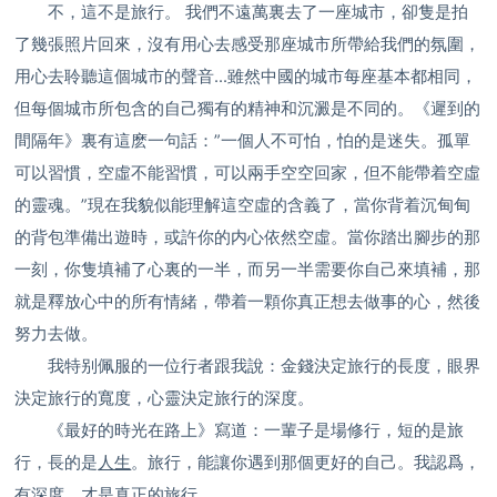
不，這不是旅行。 我們不遠萬裏去了一座城市，卻隻是拍
了幾張照片回來，沒有用心去感受那座城市所帶給我們的氛圍，
用心去聆聽這個城市的聲音...雖然中國的城市每座基本都相同，
但每個城市所包含的自己獨有的精神和沉澱是不同的。《遲到的
間隔年》裏有這麽一句話：”一個人不可怕，怕的是迷失。孤單
可以習慣，空虛不能習慣，可以兩手空空回家，但不能帶着空虛
的靈魂。”現在我貌似能理解這空虛的含義了，當你背着沉甸甸
的背包準備出遊時，或許你的内心依然空虛。當你踏出腳步的那
一刻，你隻填補了心裏的一半，而另一半需要你自己來填補，那
就是釋放心中的所有情緒，帶着一顆你真正想去做事的心，然後
努力去做。
我特别佩服的一位行者跟我說：金錢決定旅行的長度，眼界
決定旅行的寬度，心靈決定旅行的深度。
《最好的時光在路上》寫道：一輩子是場修行，短的是旅
行，長的是
人生
。旅行，能讓你遇到那個更好的自己。我認爲，
有深度，才是真正的旅行。