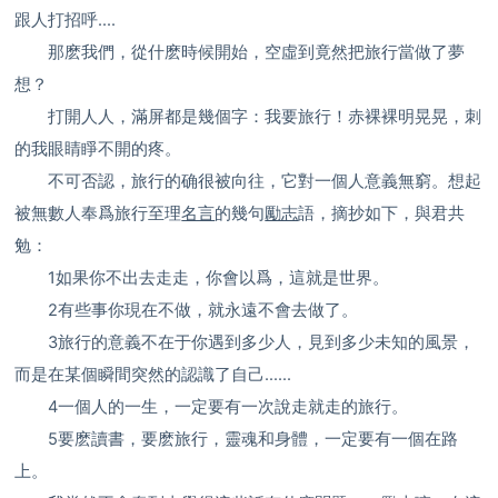
跟人打招呼....
那麽我們，從什麽時候開始，空虛到竟然把旅行當做了夢
想？
打開人人，滿屏都是幾個字：我要旅行！赤裸裸明晃晃，刺
的我眼睛睜不開的疼。
不可否認，旅行的确很被向往，它對一個人意義無窮。想起
被無數人奉爲旅行至理
名言
的幾句
勵志
語，摘抄如下，與君共
勉：
1如果你不出去走走，你會以爲，這就是世界。
2有些事你現在不做，就永遠不會去做了。
3旅行的意義不在于你遇到多少人，見到多少未知的風景，
而是在某個瞬間突然的認識了自己……
4一個人的一生，一定要有一次說走就走的旅行。
5要麽讀書，要麽旅行，靈魂和身體，一定要有一個在路
上。