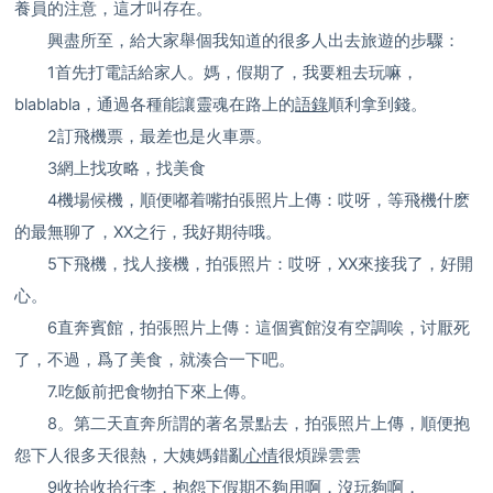
養員的注意，這才叫存在。
興盡所至，給大家舉個我知道的很多人出去旅遊的步驟：
1首先打電話給家人。媽，假期了，我要粗去玩嘛，
blablabla，通過各種能讓靈魂在路上的
語錄
順利拿到錢。
2訂飛機票，最差也是火車票。
3網上找攻略，找美食
4機場候機，順便嘟着嘴拍張照片上傳：哎呀，等飛機什麽
的最無聊了，XX之行，我好期待哦。
5下飛機，找人接機，拍張照片：哎呀，XX來接我了，好開
心。
6直奔賓館，拍張照片上傳：這個賓館沒有空調唉，讨厭死
了，不過，爲了美食，就湊合一下吧。
7.吃飯前把食物拍下來上傳。
8。第二天直奔所謂的著名景點去，拍張照片上傳，順便抱
怨下人很多天很熱，大姨媽錯亂
心情
很煩躁雲雲
9收拾收拾行李，抱怨下假期不夠用啊，沒玩夠啊，