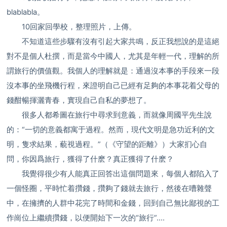
blablabla。
10回家回學校，整理照片，上傳。
不知道這些步驟有沒有引起大家共鳴，反正我想說的是這絕
對不是個人杜撰，而是當今中國人，尤其是年輕一代，理解的所
謂旅行的價值觀。我個人的理解就是：通過沒本事的手段來一段
沒本事的坐飛機行程，來證明自己已經有足夠的本事花着父母的
錢酣暢揮灑青春，實現自己自私的夢想了。
很多人都希圖在旅行中尋求到意義，而就像周國平先生說
的：“一切的意義都寓于過程。然而，現代文明是急功近利的文
明，隻求結果，藐視過程。”（《守望的距離》）大家扪心自
問，你因爲旅行，獲得了什麽？真正獲得了什麽？
我覺得很少有人能真正回答出這個問題來，每個人都陷入了
一個怪圈，平時忙着攢錢，攢夠了錢就去旅行，然後在嘈雜聲
中，在擁擠的人群中花完了時間和金錢，回到自己無比鄙視的工
作崗位上繼續攢錢，以便開始下一次的“旅行”....