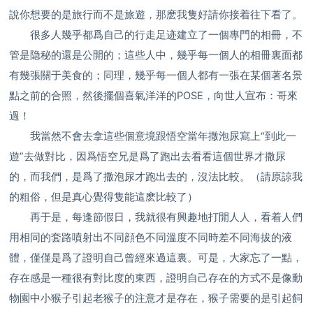
說你想要的是旅行而不是旅遊，那麽我隻好請你接着往下看了。
很多人幾乎都爲自己的行走足迹建立了一個專門的相冊，不
管是隐秘的還是公開的；這些人中，幾乎每一個人的相冊裏面都
有幾張關于美食的；同理，幾乎每一個人都有一張在某個著名景
點之前的合照，然後擺個喜氣洋洋的POSE，向世人宣布：哥來
過！
我當然不會去拿這些個意境跟悟空當年撒泡尿寫上“到此一
遊”去做對比，因爲悟空兄是爲了跑出去看看這個世界才撒尿
的，而我們，是爲了撒泡尿才跑出去的，沒法比較。（請原諒我
的粗俗，但是真心覺得隻能這麽比較了）
再于是，每逢節假日，我就很有興趣地打開人人，看着人們
用相同的套路噴射出不同顔色不同溫度不同時差不同海拔的液
體，僅僅是爲了證明自己曾經來過這裏。可是，大家忘了一點，
存在感是一種很有對比度的東西，證明自己存在的方式不是像動
物園中小猴子引起老猴子的注意才是存在，猴子需要的是引起飼