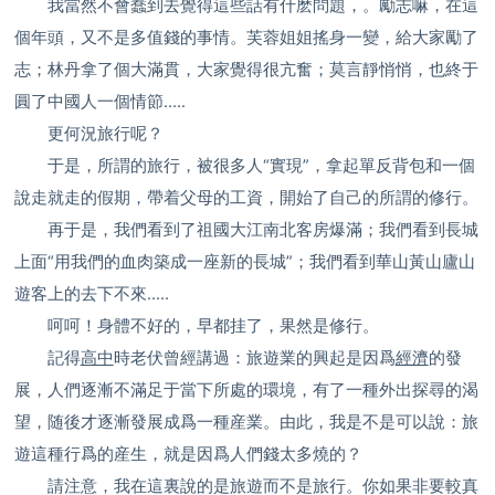
我當然不會蠢到去覺得這些話有什麽問題，。勵志嘛，在這
個年頭，又不是多值錢的事情。芙蓉姐姐搖身一變，給大家勵了
志；林丹拿了個大滿貫，大家覺得很亢奮；莫言靜悄悄，也終于
圓了中國人一個情節.....
更何況旅行呢？
于是，所謂的旅行，被很多人“實現”，拿起單反背包和一個
說走就走的假期，帶着父母的工資，開始了自己的所謂的修行。
再于是，我們看到了祖國大江南北客房爆滿；我們看到長城
上面“用我們的血肉築成一座新的長城”；我們看到華山黃山廬山
遊客上的去下不來.....
呵呵！身體不好的，早都挂了，果然是修行。
記得
高中
時老伏曾經講過：旅遊業的興起是因爲
經濟
的發
展，人們逐漸不滿足于當下所處的環境，有了一種外出探尋的渴
望，随後才逐漸發展成爲一種産業。由此，我是不是可以說：旅
遊這種行爲的産生，就是因爲人們錢太多燒的？
請注意，我在這裏說的是旅遊而不是旅行。你如果非要較真