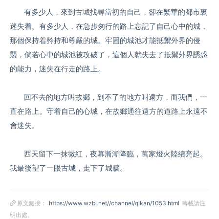
有多少人，來到古城找尋當初的自己，卻在繁華的都市裏
迷失着。有多少人，在急步匆行的路上忘記了自己心中的城，
那個保持着矜持和尊嚴的城。牢固的城池才能抵禦外界的侵
襲，倘若心中的城池被攻破了，這個人就失去了抵禦外界誘惑
的能力，迷失在行走的路上。
回不去的地方叫故鄉，到不了的地方叫遠方，而我們，一
直在路上。守着自己的心城，在故鄉通往遠方的道路上永遠不
會迷失。
西天留下一抹微紅，夜幕漸漸降臨，萬家燈火陸續亮起。
我最後望了一眼古城，走下了城牆。
原文鏈接：
https://www.wzbl.net//channel/qikan/1053.html
轉載請注
明出處。