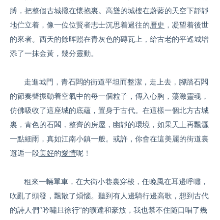
膊，把整個古城攬在懷抱裏。高聳的城樓在蔚藍的天空下靜靜
地伫立着，像一位位賢者志士沉思着過往的
曆史
，凝望着後世
的來者。西天的餘晖照在青灰色的磚瓦上，給古老的平遙城增
添了一抹金黃，幾分靈動。
走進城門，青石闆的街道平坦而整潔，走上去，腳踏石闆
的節奏聲振動着空氣中的每一個粒子，傳入心胸，蕩激靈魂，
仿佛吸收了這座城的底蘊，置身于古代。在這樣一個北方古城
裏，青色的石闆，整齊的房屋，幽靜的環境，如果天上再飄灑
一點細雨，真如江南小鎮一般。或許，你會在這美麗的街道裏
邂逅一段
美好
的
愛情
呢！
租來一輛單車，在大街小巷裏穿梭，任晚風在耳邊呼嘯，
吹亂了頭發，飄散了煩惱。聽到有人邊騎行邊高歌，想到古代
的詩人們“吟嘯且徐行”的曠達和豪放，我也禁不住随口唱了幾