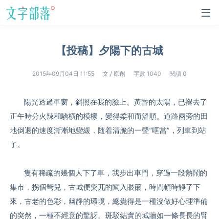
【投稿】夕陽下的古城
2015年09月04日 11:55
文 / 原創
字數
1040
閱讀
0
陽光透過車窗，斜照在我的臉上。黃昏的太陽，已褪去了
正午時分火辣和驕橫的模樣，變得柔和而溫順。道路兩旁的田
地倒退的速度漸漸地變緩，随着清脆的一聲“哐當”，列車到站
了。
隻有稀疏的幾個人下了車，我步出車門，穿過一段熱鬧的
集市，拐個彎兒，古城便突兀的闖入眼簾，時間頓時靜了下
來，古老的色彩，幽靜的環境，總覺得是一種沒做好心理準備
的突然，一種不經意的驚訝。斑駁結實的城牆如一條長長的臂