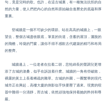
句，竟是兒時的歌。也許，在這古城裏，有一種無法抗拒的自
然的力量，使人們把内心的自然和原始融合進曆史的底蘊和厚
重裏。
登城牆是一個不可缺少的環節。站在高高的城牆上，一眼
望去，整個古城盡收眼底，筆直的街道，含蓄的屋頂，灑脫的
的飛檐，玲珑的門窗，讓你不得不感歎古代建築的精巧和布局
的整齊。
城牆邊上，一位老者在拉着二胡，悲怆綿長的聲調兒更增
添了古城的滄桑，似乎在訴說着什麽。城牆的一角有些破敗，
裸露的黃土上長着稀疏的雜草。古城的外圍，一圈繁華的現代
城市正在興起，高樓大廈的倒影似乎快要壓了過來。現實的喧
嚣中難得一分清靜，而古城，依然頑強地保持着她的矜持和尊
嚴。